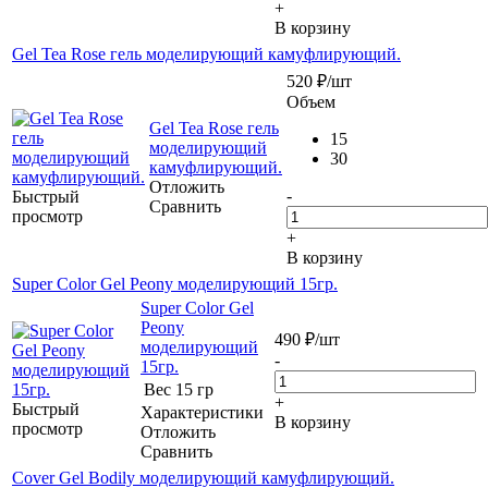
+
В корзину
Gel Tea Rose гель моделирующий камуфлирующий.
520
₽
/шт
Объем
Gel Tea Rose гель
15
моделирующий
30
камуфлирующий.
Отложить
-
Быстрый
Сравнить
просмотр
+
В корзину
Super Color Gel Peony моделирующий 15гр.
Super Color Gel
Peony
490
₽
/шт
моделирующий
-
15гр.
Вес
15 гр
+
Быстрый
Характеристики
В корзину
просмотр
Отложить
Сравнить
Cover Gel Bodily моделирующий камуфлирующий.