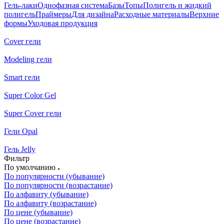
Гель-лаки
Однофазная система
Базы
Топы
Полигель и жидкий
полигель
Праймеры
Для дизайна
Расходные материалы
Верхние
формы
Уходовая продукция
Cover гели
Modeling гели
Smart гели
Super Color Gel
Super Cover гели
Гели Opal
Гель Jelly
Фильтр
По умолчанию
По популярности (убывание)
По популярности (возрастание)
По алфавиту (убывание)
По алфавиту (возрастание)
По цене (убывание)
По цене (возрастание)