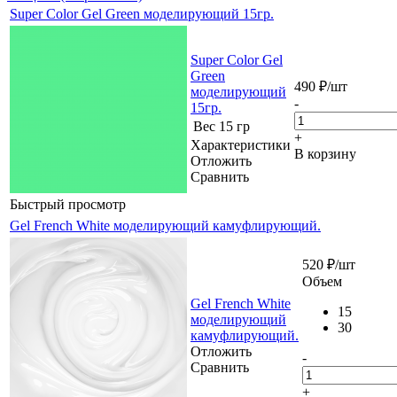
Super Color Gel Green моделирующий 15гр.
Super Color Gel
Green
490
₽
/шт
моделирующий
-
15гр.
Вес
15 гр
+
Характеристики
В корзину
Отложить
Сравнить
Быстрый просмотр
Gel French White моделирующий камуфлирующий.
520
₽
/шт
Объем
Gel French White
15
моделирующий
30
камуфлирующий.
Отложить
-
Сравнить
+