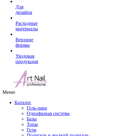
Для
дизайна
Расходные
материалы
Верхние
формы
Уходовая
продукция
Меню
Каталог
Гель-лаки
Однофазная система
Базы
Топы
Гели
Полигель и жидкий полигель