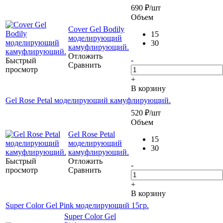
690
₽
/шт
Объем
Cover Gel Bodily
15
моделирующий
30
камуфлирующий.
Отложить
-
Быстрый
Сравнить
просмотр
+
В корзину
Gel Rose Petal моделирующий камуфлирующий.
520
₽
/шт
Объем
Gel Rose Petal
15
моделирующий
30
камуфлирующий.
Быстрый
Отложить
-
просмотр
Сравнить
+
В корзину
Super Color Gel Pink моделирующий 15гр.
Super Color Gel