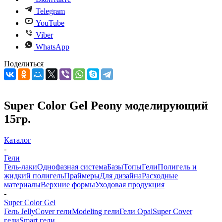
Telegram
YouTube
Viber
WhatsApp
Поделиться
Super Color Gel Peony моделирующий
15гр.
Каталог
-
Гели
Гель-лаки
Однофазная система
Базы
Топы
Гели
Полигель и
жидкий полигель
Праймеры
Для дизайна
Расходные
материалы
Верхние формы
Уходовая продукция
-
Super Color Gel
Гель Jelly
Cover гели
Modeling гели
Гели Opal
Super Cover
гели
Smart гели