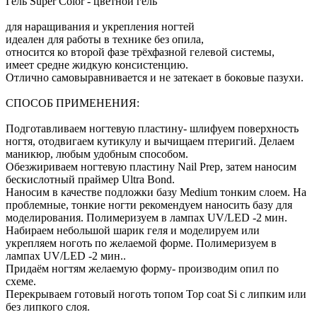
Гель Super Color - цветной гель
для наращивания и укрепления ногтей
идеален для работы в технике без опила,
относится ко второй фазе трёхфазной гелевой системы,
имеет средне жидкую консистенцию.
Отлично самовыравнивается и не затекает в боковые пазухи.
СПОСОБ ПРИМЕНЕНИЯ:
Подготавливаем ногтевую пластину- шлифуем поверхность
ногтя, отодвигаем кутикулу и вычищаем птеригий. Делаем
маникюр, любым удобным способом.
Обезжириваем ногтевую пластину Nail Prep, затем наносим
бескислотный праймер Ultra Bond.
Наносим в качестве подложки базу Medium тонким слоем. На
проблемные, тонкие ногти рекомендуем наносить базу для
моделирования. Полимеризуем в лампах UV/LED -2 мин.
Набираем небольшой шарик геля и моделируем или
укрепляем ноготь по желаемой форме. Полимеризуем в
лампах UV/LED -2 мин..
Придаём ногтям желаемую форму- производим опил по
схеме.
Перекрываем готовый ноготь топом Top coat Si с липким или
без липкого слоя.