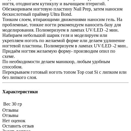
ногтя, отодвигаем кутикулу и вычищаем птеригий.
Обезжириваем ногтевую пластину Nail Prep, затем наносим
бескислотный праймер Ultra Bond.
Тонким слоем, втирающими движениями наносим гель. На
проблемные, тонкие ногти рекомендуем наносить базу для
моделирования. Полимеризуем в лампах UV/LED -2 мин.
Набираем небольшой шарик геля и моделируем или
укрепляем ноготь по желаемой форме или делаем удлинение
ногтевой пластины. Полимеризуем в лампах UV/LED -2 мин..
Придаём ногтям желаемую форму- производим опил по
схеме.
По необходимости делаем маникюр, любым удобным
способом.
Перекрываем готовый ноготь топом Top coat Si с липким или
без липкого слоя.
Характеристики
Вес
30 гр
Отзывы
Отзывы
Нет оценок
Оставить отзыв