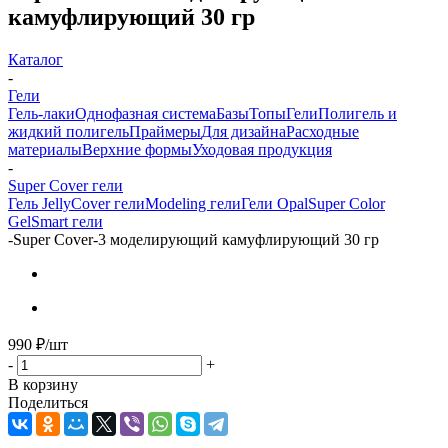
камуфлирующий 30 гр
Каталог
-
Гели
Гель-лаки
Однофазная система
Базы
Топы
Гели
Полигель и
жидкий полигель
Праймеры
Для дизайна
Расходные
материалы
Верхние формы
Уходовая продукция
-
Super Cover гели
Гель Jelly
Cover гели
Modeling гели
Гели Opal
Super Color
Gel
Smart гели
-
Super Cover-3 моделирующий камуфлирующий 30 гр
990
₽
/шт
-
+
В корзину
Поделиться