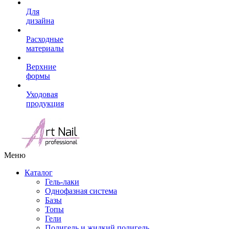
Для
дизайна
Расходные
материалы
Верхние
формы
Уходовая
продукция
Меню
Каталог
Гель-лаки
Однофазная система
Базы
Топы
Гели
Полигель и жидкий полигель