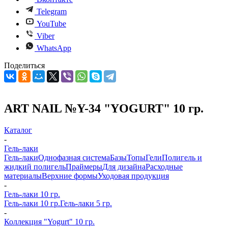
Telegram
YouTube
Viber
WhatsApp
Поделиться
ART NAIL №Y-34 "YOGURT" 10 гр.
Каталог
-
Гель-лаки
Гель-лаки
Однофазная система
Базы
Топы
Гели
Полигель и
жидкий полигель
Праймеры
Для дизайна
Расходные
материалы
Верхние формы
Уходовая продукция
-
Гель-лаки 10 гр.
Гель-лаки 10 гр.
Гель-лаки 5 гр.
-
Коллекция "Yogurt" 10 гр.