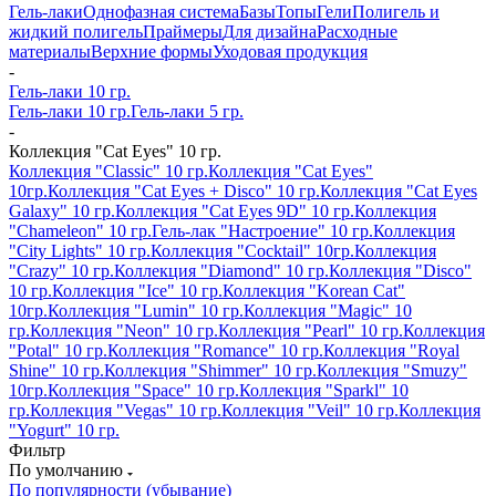
Гель-лаки
Однофазная система
Базы
Топы
Гели
Полигель и
жидкий полигель
Праймеры
Для дизайна
Расходные
материалы
Верхние формы
Уходовая продукция
-
Гель-лаки 10 гр.
Гель-лаки 10 гр.
Гель-лаки 5 гр.
-
Коллекция "Cat Eyes" 10 гр.
Коллекция "Classic" 10 гр.
Коллекция "Cat Eyes"
10гр.
Коллекция "Cat Eyes + Disco" 10 гр.
Коллекция "Cat Eyes
Galaxy" 10 гр.
Коллекция "Cat Eyes 9D" 10 гр.
Коллекция
"Chameleon" 10 гр.
Гель-лак "Настроение" 10 гр.
Коллекция
"City Lights" 10 гр.
Коллекция "Cocktail" 10гр.
Коллекция
"Crazy" 10 гр.
Коллекция "Diamond" 10 гр.
Коллекция "Disco"
10 гр.
Коллекция "Ice" 10 гр.
Коллекция "Korean Cat"
10гр.
Коллекция "Lumin" 10 гр.
Коллекция "Magic" 10
гр.
Коллекция "Neon" 10 гр.
Коллекция "Pearl" 10 гр.
Коллекция
"Potal" 10 гр.
Коллекция "Romance" 10 гр.
Коллекция "Royal
Shine" 10 гр.
Коллекция "Shimmer" 10 гр.
Коллекция "Smuzy"
10гр.
Коллекция "Space" 10 гр.
Коллекция "Sparkl" 10
гр.
Коллекция "Vegas" 10 гр.
Коллекция "Veil" 10 гр.
Коллекция
"Yogurt" 10 гр.
Фильтр
По умолчанию
По популярности (убывание)