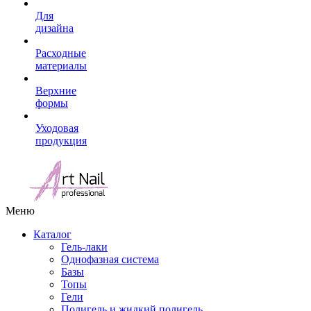
Для
дизайна
Расходные
материалы
Верхние
формы
Уходовая
продукция
Меню
Каталог
Гель-лаки
Однофазная система
Базы
Топы
Гели
Полигель и жидкий полигель