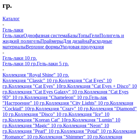
гр.
Каталог
-
Гель-лаки
Гель-лаки
Однофазная система
Базы
Топы
Гели
Полигель и
жидкий полигель
Праймеры
Для дизайна
Расходные
материалы
Верхние формы
Уходовая продукция
-
Гель-лаки 10 гр.
Гель-лаки 10 гр.
Гель-лаки 5 гр.
-
Коллекция "Royal Shine" 10 гр.
Коллекция "Classic" 10 гр.
Коллекция "Cat Eyes" 10
гр.
Коллекция "Cat Eyes" 10гр.
Коллекция "Cat Eyes + Disco" 10
гр.
Коллекция "Cat Eyes Galaxy" 10 гр.
Коллекция "Cat Eyes
9D" 10 гр.
Коллекция "Chameleon" 10 гр.
Гель-лак
"Настроение" 10 гр.
Коллекция "City Lights" 10 гр.
Коллекция
"Cocktail" 10гр.
Коллекция "Crazy" 10 гр.
Коллекция "Diamond"
10 гр.
Коллекция "Disco" 10 гр.
Коллекция "Ice" 10
гр.
Коллекция "Korean Cat" 10гр.
Коллекция "Lumin" 10
гр.
Коллекция "Magic" 10 гр.
Коллекция "Neon" 10
гр.
Коллекция "Pearl" 10 гр.
Коллекция "Potal" 10 гр.
Коллекция
"Romance" 10 гр.
Коллекция "Shimmer" 10 гр.
Коллекция