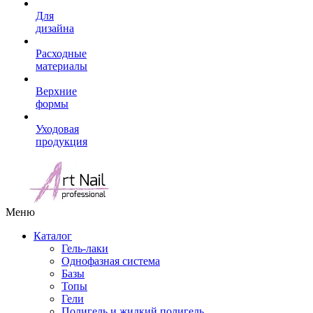
Для
дизайна
Расходные
материалы
Верхние
формы
Уходовая
продукция
Меню
Каталог
Гель-лаки
Однофазная система
Базы
Топы
Гели
Полигель и жидкий полигель