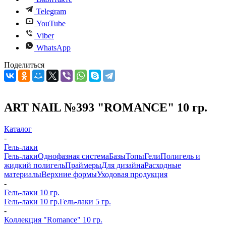
Telegram
YouTube
Viber
WhatsApp
Поделиться
ART NAIL №393 "ROMANCE" 10 гр.
Каталог
-
Гель-лаки
Гель-лаки
Однофазная система
Базы
Топы
Гели
Полигель и
жидкий полигель
Праймеры
Для дизайна
Расходные
материалы
Верхние формы
Уходовая продукция
-
Гель-лаки 10 гр.
Гель-лаки 10 гр.
Гель-лаки 5 гр.
-
Коллекция "Romance" 10 гр.