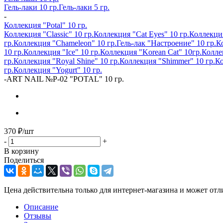
Гель-лаки 10 гр.
Гель-лаки 5 гр.
-
Коллекция "Potal" 10 гр.
Коллекция "Classic" 10 гр.
Коллекция "Cat Eyes" 10 гр.
Коллекция
гр.
Коллекция "Chameleon" 10 гр.
Гель-лак "Настроение" 10 гр.
Ко
10 гр.
Коллекция "Ice" 10 гр.
Коллекция "Korean Cat" 10гр.
Колле
гр.
Коллекция "Royal Shine" 10 гр.
Коллекция "Shimmer" 10 гр.
Ко
гр.
Коллекция "Yogurt" 10 гр.
-
ART NAIL №P-02 "POTAL" 10 гр.
370
₽
/шт
-
+
В корзину
Поделиться
Цена действительна только для интернет-магазина и может отл
Описание
Отзывы