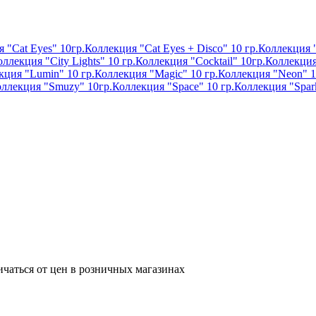
 "Cat Eyes" 10гр.
Коллекция "Cat Eyes + Disco" 10 гр.
Коллекция "
ллекция "City Lights" 10 гр.
Коллекция "Cocktail" 10гр.
Коллекция
кция "Lumin" 10 гр.
Коллекция "Magic" 10 гр.
Коллекция "Neon" 1
ллекция "Smuzy" 10гр.
Коллекция "Space" 10 гр.
Коллекция "Spark
ичаться от цен в розничных магазинах