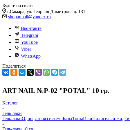
Будьте на связи
г.Самара, ул. Георгия Димитрова д. 131
shopartnail@yandex.ru
Вконтакте
Telegram
YouTube
Viber
WhatsApp
Поделиться
ART NAIL №P-02 "POTAL" 10 гр.
Каталог
-
Гель-лаки
Гель-лаки
Однофазная система
Базы
Топы
Гели
Полигель и жидки
-
Гель-лаки 10 гр.