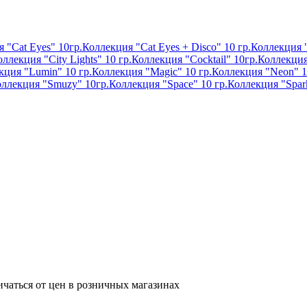
 "Cat Eyes" 10гр.
Коллекция "Cat Eyes + Disco" 10 гр.
Коллекция "
ллекция "City Lights" 10 гр.
Коллекция "Cocktail" 10гр.
Коллекция
кция "Lumin" 10 гр.
Коллекция "Magic" 10 гр.
Коллекция "Neon" 1
ллекция "Smuzy" 10гр.
Коллекция "Space" 10 гр.
Коллекция "Spark
ичаться от цен в розничных магазинах