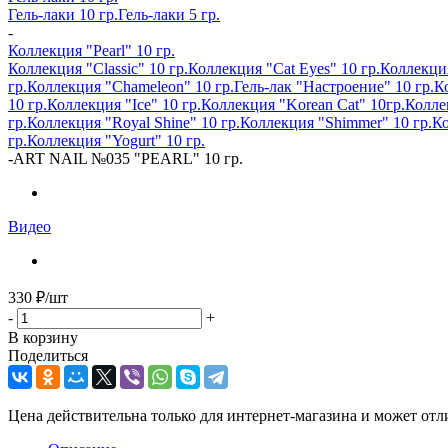
Гель-лаки 10 гр.
Гель-лаки 5 гр.
-
Коллекция "Pearl" 10 гр.
Коллекция "Classic" 10 гр.
Коллекция "Cat Eyes" 10 гр.
Коллекция
гр.
Коллекция "Chameleon" 10 гр.
Гель-лак "Настроение" 10 гр.
Ко
10 гр.
Коллекция "Ice" 10 гр.
Коллекция "Korean Cat" 10гр.
Колле
гр.
Коллекция "Royal Shine" 10 гр.
Коллекция "Shimmer" 10 гр.
Ко
гр.
Коллекция "Yogurt" 10 гр.
-
ART NAIL №035 "PEARL" 10 гр.
Видео
330
₽
/шт
-
+
В корзину
Поделиться
Цена действительна только для интернет-магазина и может отл