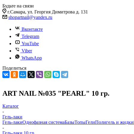
Будьте на связи
г.Самара, ул. Георгия Димитрова д. 131
shopartnail@yandex.ru
Вконтакте
Telegram
YouTube
Viber
WhatsApp
Поделиться
ART NAIL №035 "PEARL" 10 гр.
Каталог
-
Гель-лаки
Гель-лаки
Однофазная система
Базы
Топы
Гели
Полигель и жидки
-
Гель-лаки 10 гр.