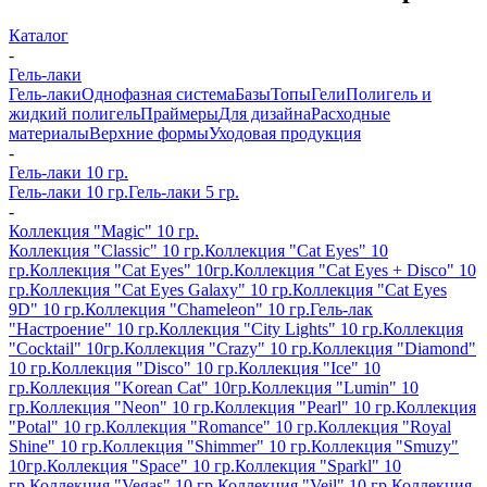
Каталог
-
Гель-лаки
Гель-лаки
Однофазная система
Базы
Топы
Гели
Полигель и
жидкий полигель
Праймеры
Для дизайна
Расходные
материалы
Верхние формы
Уходовая продукция
-
Гель-лаки 10 гр.
Гель-лаки 10 гр.
Гель-лаки 5 гр.
-
Коллекция "Magic" 10 гр.
Коллекция "Classic" 10 гр.
Коллекция "Cat Eyes" 10
гр.
Коллекция "Cat Eyes" 10гр.
Коллекция "Cat Eyes + Disco" 10
гр.
Коллекция "Cat Eyes Galaxy" 10 гр.
Коллекция "Cat Eyes
9D" 10 гр.
Коллекция "Chameleon" 10 гр.
Гель-лак
"Настроение" 10 гр.
Коллекция "City Lights" 10 гр.
Коллекция
"Cocktail" 10гр.
Коллекция "Crazy" 10 гр.
Коллекция "Diamond"
10 гр.
Коллекция "Disco" 10 гр.
Коллекция "Ice" 10
гр.
Коллекция "Korean Cat" 10гр.
Коллекция "Lumin" 10
гр.
Коллекция "Neon" 10 гр.
Коллекция "Pearl" 10 гр.
Коллекция
"Potal" 10 гр.
Коллекция "Romance" 10 гр.
Коллекция "Royal
Shine" 10 гр.
Коллекция "Shimmer" 10 гр.
Коллекция "Smuzy"
10гр.
Коллекция "Space" 10 гр.
Коллекция "Sparkl" 10
гр.
Коллекция "Vegas" 10 гр.
Коллекция "Veil" 10 гр.
Коллекция