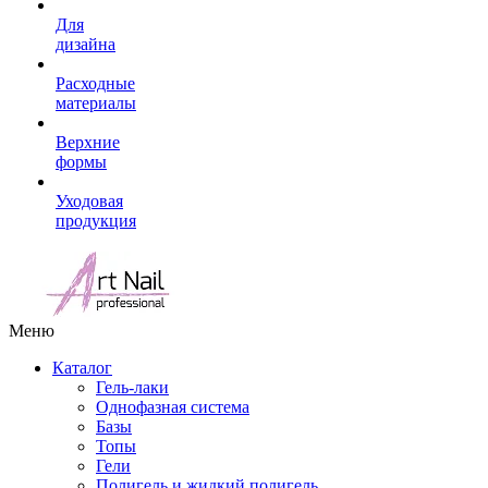
Для
дизайна
Расходные
материалы
Верхние
формы
Уходовая
продукция
Меню
Каталог
Гель-лаки
Однофазная система
Базы
Топы
Гели
Полигель и жидкий полигель