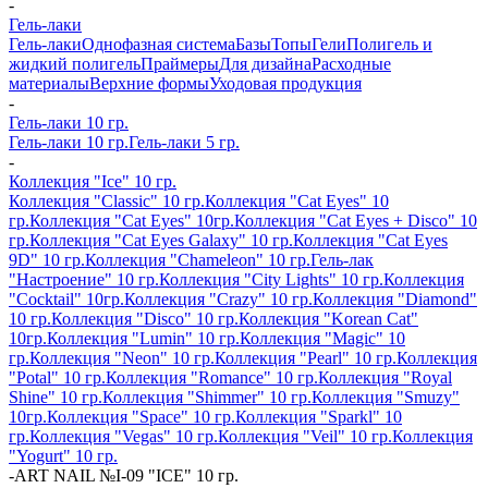
-
Гель-лаки
Гель-лаки
Однофазная система
Базы
Топы
Гели
Полигель и
жидкий полигель
Праймеры
Для дизайна
Расходные
материалы
Верхние формы
Уходовая продукция
-
Гель-лаки 10 гр.
Гель-лаки 10 гр.
Гель-лаки 5 гр.
-
Коллекция "Ice" 10 гр.
Коллекция "Classic" 10 гр.
Коллекция "Cat Eyes" 10
гр.
Коллекция "Cat Eyes" 10гр.
Коллекция "Cat Eyes + Disco" 10
гр.
Коллекция "Cat Eyes Galaxy" 10 гр.
Коллекция "Cat Eyes
9D" 10 гр.
Коллекция "Chameleon" 10 гр.
Гель-лак
"Настроение" 10 гр.
Коллекция "City Lights" 10 гр.
Коллекция
"Cocktail" 10гр.
Коллекция "Crazy" 10 гр.
Коллекция "Diamond"
10 гр.
Коллекция "Disco" 10 гр.
Коллекция "Korean Cat"
10гр.
Коллекция "Lumin" 10 гр.
Коллекция "Magic" 10
гр.
Коллекция "Neon" 10 гр.
Коллекция "Pearl" 10 гр.
Коллекция
"Potal" 10 гр.
Коллекция "Romance" 10 гр.
Коллекция "Royal
Shine" 10 гр.
Коллекция "Shimmer" 10 гр.
Коллекция "Smuzy"
10гр.
Коллекция "Space" 10 гр.
Коллекция "Sparkl" 10
гр.
Коллекция "Vegas" 10 гр.
Коллекция "Veil" 10 гр.
Коллекция
"Yogurt" 10 гр.
-
ART NAIL №I-09 "ICE" 10 гр.