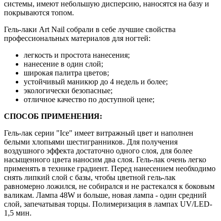
системы, имеют небольшую дисперсию, наносятся на базу и
покрываются топом.
Гель-лаки Art Nail собрали в себе лучшие свойства
профессиональных материалов для ногтей:
легкость и простота нанесения;
нанесение в один слой;
широкая палитра цветов;
устойчивый маникюр до 4 недель и более;
экологически безопасные;
отличное качество по доступной цене;
СПОСОБ ПРИМЕНЕНИЯ:
Гель-лак серии "Ice" имеет витражный цвет и наполнен
белыми хлопьями шестигранников. Для получения
воздушного эффекта достаточно одного слоя, для более
насыщенного цвета наносим два слоя. Гель-лак очень легко
применять в технике градиент. Перед нанесением необходимо
снять липкий слой с базы, чтобы цветной гель-лак
равномерно ложился, не собирался и не растекался к боковым
валикам. Лампа 48W и больше, новая лампа - один средний
слой, запечатывая торцы. Полимеризация в лампах UV/LED-
1,5 мин.