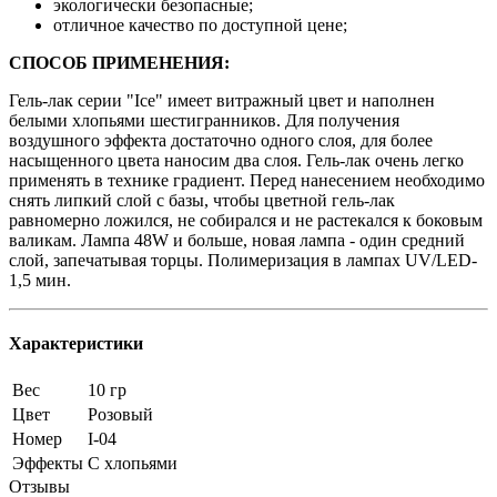
экологически безопасные;
отличное качество по доступной цене;
СПОСОБ ПРИМЕНЕНИЯ:
Гель-лак серии "Ice" имеет витражный цвет и наполнен
белыми хлопьями шестигранников. Для получения
воздушного эффекта достаточно одного слоя, для более
насыщенного цвета наносим два слоя. Гель-лак очень легко
применять в технике градиент. Перед нанесением необходимо
снять липкий слой с базы, чтобы цветной гель-лак
равномерно ложился, не собирался и не растекался к боковым
валикам. Лампа 48W и больше, новая лампа - один средний
слой, запечатывая торцы. Полимеризация в лампах UV/LED-
1,5 мин.
Характеристики
Вес
10 гр
Цвет
Розовый
Номер
I-04
Эффекты
С хлопьями
Отзывы