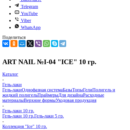
Telegram
YouTube
Viber
WhatsApp
Поделиться
ART NAIL №I-04 "ICE" 10 гр.
Каталог
-
Гель-лаки
Гель-лаки
Однофазная система
Базы
Топы
Гели
Полигель и
жидкий полигель
Праймеры
Для дизайна
Расходные
материалы
Верхние формы
Уходовая продукция
-
Гель-лаки 10 гр.
Гель-лаки 10 гр.
Гель-лаки 5 гр.
-
Коллекция "Ice" 10 гр.