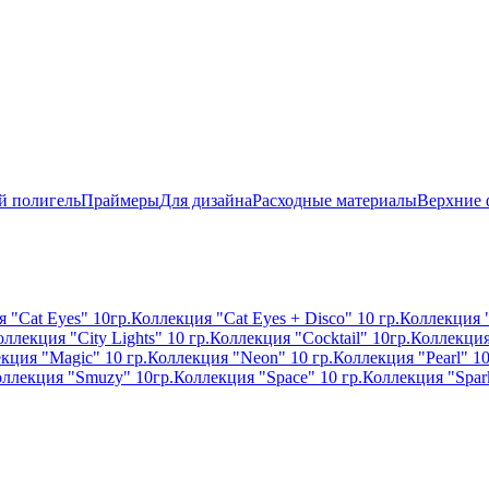
й полигель
Праймеры
Для дизайна
Расходные материалы
Верхние
 "Cat Eyes" 10гр.
Коллекция "Cat Eyes + Disco" 10 гр.
Коллекция "
ллекция "City Lights" 10 гр.
Коллекция "Cocktail" 10гр.
Коллекция
кция "Magic" 10 гр.
Коллекция "Neon" 10 гр.
Коллекция "Pearl" 10
ллекция "Smuzy" 10гр.
Коллекция "Space" 10 гр.
Коллекция "Spark