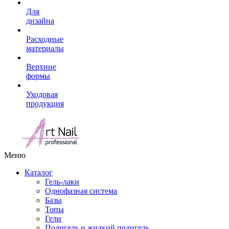
Для
дизайна
Расходные
материалы
Верхние
формы
Уходовая
продукция
Меню
Каталог
Гель-лаки
Однофазная система
Базы
Топы
Гели
Полигель и жидкий полигель