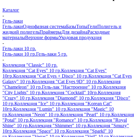
Каталог
-
Гель-лаки
Гель-лаки
Однофазная система
Базы
Топы
Гели
Полигель и
жидкий полигель
Праймеры
Для дизайна
Расходные
материалы
Верхние формы
Уходовая продукция
-
Гель-лаки 10 гр.
Гель-лаки 10 гр.
Гель-лаки 5 гр.
-
Коллекция "Classic" 10 гр.
Коллекция "Cat Eyes" 10 гр.
Коллекция "Cat Eyes"
10гр.
Коллекция "Cat Eyes + Disco" 10 гр.
Коллекция "Cat Eyes
Galaxy" 10 гр.
Коллекция "Cat Eyes 9D" 10 гр.
Коллекция
"Chameleon" 10 гр.
Гель-лак "Настроение" 10 гр.
Коллекция
"City Lights" 10 гр.
Коллекция "Cocktail" 10гр.
Коллекция
"Crazy" 10 гр.
Коллекция "Diamond" 10 гр.
Коллекция "Disco"
10 гр.
Коллекция "Ice" 10 гр.
Коллекция "Korean Cat"
10гр.
Коллекция "Lumin" 10 гр.
Коллекция "Magic" 10
гр.
Коллекция "Neon" 10 гр.
Коллекция "Pearl" 10 гр.
Коллекция
"Potal" 10 гр.
Коллекция "Romance" 10 гр.
Коллекция "Royal
Shine" 10 гр.
Коллекция "Shimmer" 10 гр.
Коллекция "Smuzy"
10гр.
Коллекция "Space" 10 гр.
Коллекция "Sparkl" 10
гр.
Коллекция "Vegas" 10 гр.
Коллекция "Veil" 10 гр.
Коллекция