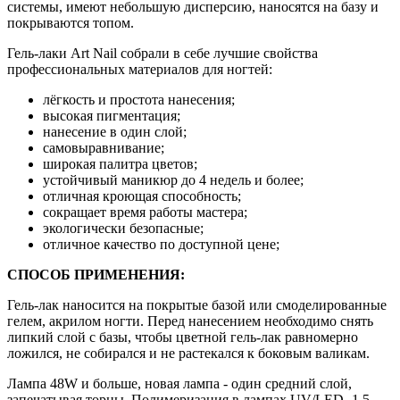
системы, имеют небольшую дисперсию, наносятся на базу и
покрываются топом.
Гель-лаки Art Nail собрали в себе лучшие свойства
профессиональных материалов для ногтей:
лёгкость и простота нанесения;
высокая пигментация;
нанесение в один слой;
самовыравнивание;
широкая палитра цветов;
устойчивый маникюр до 4 недель и более;
отличная кроющая способность;
сокращает время работы мастера;
экологически безопасные;
отличное качество по доступной цене;
СПОСОБ ПРИМЕНЕНИЯ:
Гель-лак наносится на покрытые базой или смоделированные
гелем, акрилом ногти. Перед нанесением необходимо снять
липкий слой с базы, чтобы цветной гель-лак равномерно
ложился, не собирался и не растекался к боковым валикам.
Лампа 48W и больше, новая лампа - один средний слой,
запечатывая торцы. Полимеризация в лампах UV/LED- 1,5