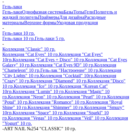
-
Гель-лаки
Гель-лаки
Однофазная система
Базы
Топы
Гели
Полигель и
жидкий полигель
Праймеры
Для дизайна
Расходные
материалы
Верхние формы
Уходовая продукция
-
Гель-лаки 10 гр.
Гель-лаки 10 гр.
Гель-лаки 5 гр.
-
Коллекция "Classic" 10 гр.
Коллекция "Cat Eyes" 10 гр.
Коллекция "Cat Eyes"
10гр.
Коллекция "Cat Eyes + Disco" 10 гр.
Коллекция "Cat Eyes
Galaxy" 10 гр.
Коллекция "Cat Eyes 9D" 10 гр.
Коллекция
"Chameleon" 10 гр.
Гель-лак "Настроение" 10 гр.
Коллекция
"City Lights" 10 гр.
Коллекция "Cocktail" 10гр.
Коллекция
"Crazy" 10 гр.
Коллекция "Diamond" 10 гр.
Коллекция "Disco"
10 гр.
Коллекция "Ice" 10 гр.
Коллекция "Korean Cat"
10гр.
Коллекция "Lumin" 10 гр.
Коллекция "Magic" 10
гр.
Коллекция "Neon" 10 гр.
Коллекция "Pearl" 10 гр.
Коллекция
"Potal" 10 гр.
Коллекция "Romance" 10 гр.
Коллекция "Royal
Shine" 10 гр.
Коллекция "Shimmer" 10 гр.
Коллекция "Smuzy"
10гр.
Коллекция "Space" 10 гр.
Коллекция "Sparkl" 10
гр.
Коллекция "Vegas" 10 гр.
Коллекция "Veil" 10 гр.
Коллекция
"Yogurt" 10 гр.
-
ART NAIL №254 "CLASSIC" 10 гр.