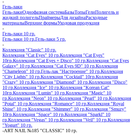
-
Гель-лаки
Гель-лаки
Однофазная система
Базы
Топы
Гели
Полигель и
жидкий полигель
Праймеры
Для дизайна
Расходные
материалы
Верхние формы
Уходовая продукция
-
Гель-лаки 10 гр.
Гель-лаки 10 гр.
Гель-лаки 5 гр.
-
Коллекция "Classic" 10 гр.
Коллекция "Cat Eyes" 10 гр.
Коллекция "Cat Eyes"
10гр.
Коллекция "Cat Eyes + Disco" 10 гр.
Коллекция "Cat Eyes
Galaxy" 10 гр.
Коллекция "Cat Eyes 9D" 10 гр.
Коллекция
"Chameleon" 10 гр.
Гель-лак "Настроение" 10 гр.
Коллекция
"City Lights" 10 гр.
Коллекция "Cocktail" 10гр.
Коллекция
"Crazy" 10 гр.
Коллекция "Diamond" 10 гр.
Коллекция "Disco"
10 гр.
Коллекция "Ice" 10 гр.
Коллекция "Korean Cat"
10гр.
Коллекция "Lumin" 10 гр.
Коллекция "Magic" 10
гр.
Коллекция "Neon" 10 гр.
Коллекция "Pearl" 10 гр.
Коллекция
"Potal" 10 гр.
Коллекция "Romance" 10 гр.
Коллекция "Royal
Shine" 10 гр.
Коллекция "Shimmer" 10 гр.
Коллекция "Smuzy"
10гр.
Коллекция "Space" 10 гр.
Коллекция "Sparkl" 10
гр.
Коллекция "Vegas" 10 гр.
Коллекция "Veil" 10 гр.
Коллекция
"Yogurt" 10 гр.
-
ART NAIL №185 "CLASSIC" 10 гр.