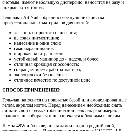
системы, имеют небольшую дисперсию, наносятся на базу и
покрываются топом.
Гель-лаки Art Nail собрали в себе лучшие свойства
профессиональных материалов для ногтей:
лёгкость и простота нанесения;
высокая пигментация;
нанесение в один слой;
самовыравнивание;
широкая палитра цветов;
устойчивый маникюр до 4 недель и более;
отличная кроющая способность;
сокращает время работы мастера;
экологически безопасные;
отличное качество по доступной цене;
СПОСОБ ПРИМЕНЕНИЯ:
Гель-лак наносится на покрытые базой или смоделированные
гелем, акрилом ногти. Перед нанесением необходимо снять
липкий слой с базы, чтобы цветной гель-лак равномерно
ложился, не собирался и не растекался к боковым валикам.
Лампа 48W и больше, новая лампа - один средний слой,
запечатывая торцы. Полимеризация в лампах UV/LED- 1,5