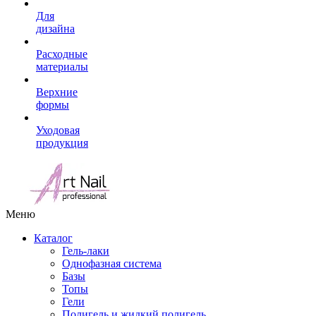
Для
дизайна
Расходные
материалы
Верхние
формы
Уходовая
продукция
Меню
Каталог
Гель-лаки
Однофазная система
Базы
Топы
Гели
Полигель и жидкий полигель