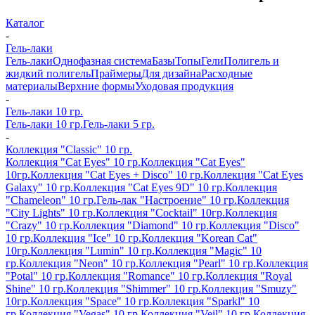
Каталог
-
Гель-лаки
Гель-лаки
Однофазная система
Базы
Топы
Гели
Полигель и
жидкий полигель
Праймеры
Для дизайна
Расходные
материалы
Верхние формы
Уходовая продукция
-
Гель-лаки 10 гр.
Гель-лаки 10 гр.
Гель-лаки 5 гр.
-
Коллекция "Classic" 10 гр.
Коллекция "Cat Eyes" 10 гр.
Коллекция "Cat Eyes"
10гр.
Коллекция "Cat Eyes + Disco" 10 гр.
Коллекция "Cat Eyes
Galaxy" 10 гр.
Коллекция "Cat Eyes 9D" 10 гр.
Коллекция
"Chameleon" 10 гр.
Гель-лак "Настроение" 10 гр.
Коллекция
"City Lights" 10 гр.
Коллекция "Cocktail" 10гр.
Коллекция
"Crazy" 10 гр.
Коллекция "Diamond" 10 гр.
Коллекция "Disco"
10 гр.
Коллекция "Ice" 10 гр.
Коллекция "Korean Cat"
10гр.
Коллекция "Lumin" 10 гр.
Коллекция "Magic" 10
гр.
Коллекция "Neon" 10 гр.
Коллекция "Pearl" 10 гр.
Коллекция
"Potal" 10 гр.
Коллекция "Romance" 10 гр.
Коллекция "Royal
Shine" 10 гр.
Коллекция "Shimmer" 10 гр.
Коллекция "Smuzy"
10гр.
Коллекция "Space" 10 гр.
Коллекция "Sparkl" 10
гр.
Коллекция "Vegas" 10 гр.
Коллекция "Veil" 10 гр.
Коллекция