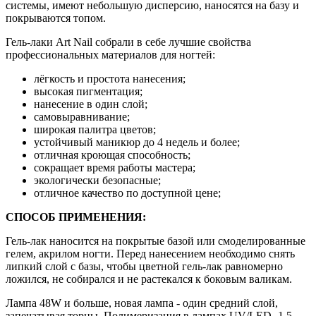
системы, имеют небольшую дисперсию, наносятся на базу и
покрываются топом.
Гель-лаки Art Nail собрали в себе лучшие свойства
профессиональных материалов для ногтей:
лёгкость и простота нанесения;
высокая пигментация;
нанесение в один слой;
самовыравнивание;
широкая палитра цветов;
устойчивый маникюр до 4 недель и более;
отличная кроющая способность;
сокращает время работы мастера;
экологически безопасные;
отличное качество по доступной цене;
СПОСОБ ПРИМЕНЕНИЯ:
Гель-лак наносится на покрытые базой или смоделированные
гелем, акрилом ногти. Перед нанесением необходимо снять
липкий слой с базы, чтобы цветной гель-лак равномерно
ложился, не собирался и не растекался к боковым валикам.
Лампа 48W и больше, новая лампа - один средний слой,
запечатывая торцы. Полимеризация в лампах UV/LED- 1,5