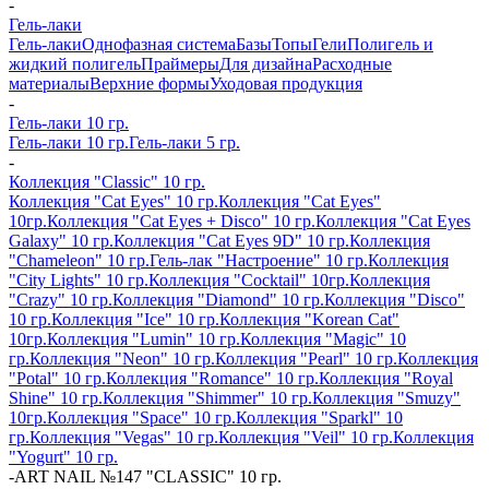
-
Гель-лаки
Гель-лаки
Однофазная система
Базы
Топы
Гели
Полигель и
жидкий полигель
Праймеры
Для дизайна
Расходные
материалы
Верхние формы
Уходовая продукция
-
Гель-лаки 10 гр.
Гель-лаки 10 гр.
Гель-лаки 5 гр.
-
Коллекция "Classic" 10 гр.
Коллекция "Cat Eyes" 10 гр.
Коллекция "Cat Eyes"
10гр.
Коллекция "Cat Eyes + Disco" 10 гр.
Коллекция "Cat Eyes
Galaxy" 10 гр.
Коллекция "Cat Eyes 9D" 10 гр.
Коллекция
"Chameleon" 10 гр.
Гель-лак "Настроение" 10 гр.
Коллекция
"City Lights" 10 гр.
Коллекция "Cocktail" 10гр.
Коллекция
"Crazy" 10 гр.
Коллекция "Diamond" 10 гр.
Коллекция "Disco"
10 гр.
Коллекция "Ice" 10 гр.
Коллекция "Korean Cat"
10гр.
Коллекция "Lumin" 10 гр.
Коллекция "Magic" 10
гр.
Коллекция "Neon" 10 гр.
Коллекция "Pearl" 10 гр.
Коллекция
"Potal" 10 гр.
Коллекция "Romance" 10 гр.
Коллекция "Royal
Shine" 10 гр.
Коллекция "Shimmer" 10 гр.
Коллекция "Smuzy"
10гр.
Коллекция "Space" 10 гр.
Коллекция "Sparkl" 10
гр.
Коллекция "Vegas" 10 гр.
Коллекция "Veil" 10 гр.
Коллекция
"Yogurt" 10 гр.
-
ART NAIL №147 "CLASSIC" 10 гр.