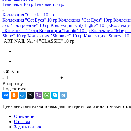
Гель-лаки 10 гр.
Гель-лаки 5 гр.
-
Коллекция "Classic" 10 гр.
Коллекция "Cat Eyes" 10 гр.
Коллекция "Cat Eyes" 10гр.
Коллекци
лак "Настроение" 10 гр.
Коллекция "City Lights" 10 гр.
Коллекция
"Korean Cat" 10гр.
Коллекция "Lumin" 10 гр.
Коллекция "Magic" 
Shine" 10 гр.
Коллекция "Shimmer" 10 гр.
Коллекция "Smuzy" 10г
-
ART NAIL №144 "CLASSIC" 10 гр.
330
₽
/шт
-
+
В корзину
Поделиться
Цена действительна только для интернет-магазина и может отл
Описание
Отзывы
Задать вопрос