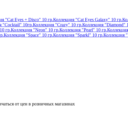
я "Cat Eyes + Disco" 10 гр.
Коллекция "Cat Eyes Galaxy" 10 гр.
Ко
 "Cocktail" 10гр.
Коллекция "Crazy" 10 гр.
Коллекция "Diamond" 1
10 гр.
Коллекция "Neon" 10 гр.
Коллекция "Pearl" 10 гр.
Коллекция 
р.
Коллекция "Space" 10 гр.
Коллекция "Sparkl" 10 гр.
Коллекция "
ичаться от цен в розничных магазинах