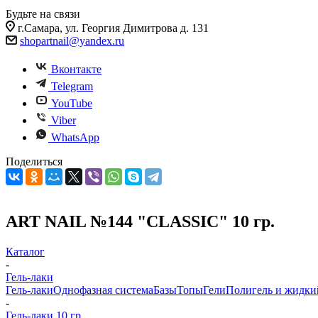
Будьте на связи
г.Самара, ул. Георгия Димитрова д. 131
shopartnail@yandex.ru
Вконтакте
Telegram
YouTube
Viber
WhatsApp
Поделиться
ART NAIL №144 "CLASSIC" 10 гр.
Каталог
-
Гель-лаки
Гель-лаки
Однофазная система
Базы
Топы
Гели
Полигель и жидки
-
Гель-лаки 10 гр.