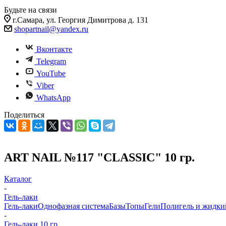
Будьте на связи
г.Самара, ул. Георгия Димитрова д. 131
shopartnail@yandex.ru
Вконтакте
Telegram
YouTube
Viber
WhatsApp
Поделиться
ART NAIL №117 "CLASSIC" 10 гр.
Каталог
-
Гель-лаки
Гель-лаки
Однофазная система
Базы
Топы
Гели
Полигель и жидки
-
Гель-лаки 10 гр.