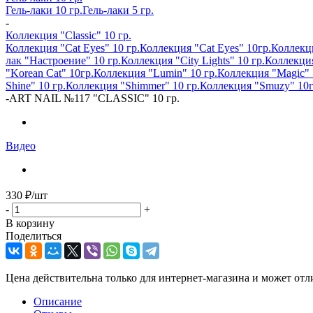
Гель-лаки 10 гр.
Гель-лаки 5 гр.
-
Коллекция "Classic" 10 гр.
Коллекция "Cat Eyes" 10 гр.
Коллекция "Cat Eyes" 10гр.
Коллекци
лак "Настроение" 10 гр.
Коллекция "City Lights" 10 гр.
Коллекция
"Korean Cat" 10гр.
Коллекция "Lumin" 10 гр.
Коллекция "Magic" 
Shine" 10 гр.
Коллекция "Shimmer" 10 гр.
Коллекция "Smuzy" 10г
-
ART NAIL №117 "CLASSIC" 10 гр.
Видео
330
₽
/шт
-
+
В корзину
Поделиться
Цена действительна только для интернет-магазина и может отл
Описание