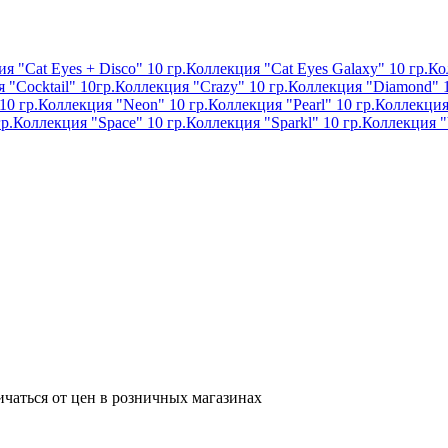
я "Cat Eyes + Disco" 10 гр.
Коллекция "Cat Eyes Galaxy" 10 гр.
Ко
 "Cocktail" 10гр.
Коллекция "Crazy" 10 гр.
Коллекция "Diamond" 1
10 гр.
Коллекция "Neon" 10 гр.
Коллекция "Pearl" 10 гр.
Коллекция 
р.
Коллекция "Space" 10 гр.
Коллекция "Sparkl" 10 гр.
Коллекция "
ичаться от цен в розничных магазинах