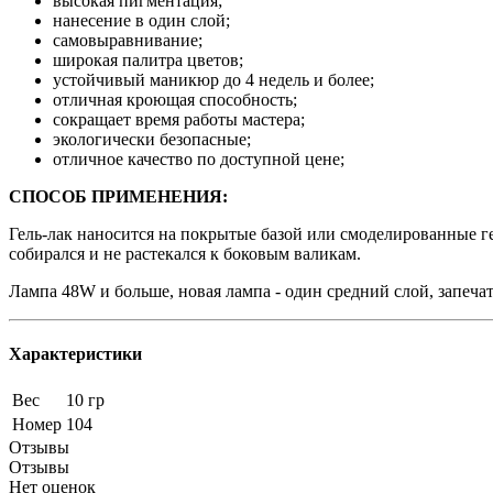
высокая пигментация;
нанесение в один слой;
самовыравнивание;
широкая палитра цветов;
устойчивый маникюр до 4 недель и более;
отличная кроющая способность;
сокращает время работы мастера;
экологически безопасные;
отличное качество по доступной цене;
СПОСОБ ПРИМЕНЕНИЯ:
Гель-лак наносится на покрытые базой или смоделированные ге
собирался и не растекался к боковым валикам.
Лампа 48W и больше, новая лампа - один средний слой, запеч
Характеристики
Вес
10 гр
Номер
104
Отзывы
Отзывы
Нет оценок