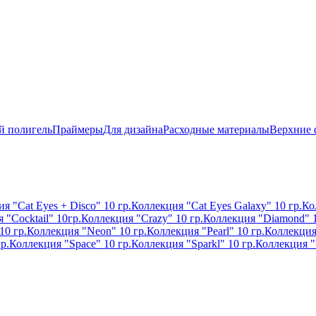
й полигель
Праймеры
Для дизайна
Расходные материалы
Верхние
я "Cat Eyes + Disco" 10 гр.
Коллекция "Cat Eyes Galaxy" 10 гр.
Ко
 "Cocktail" 10гр.
Коллекция "Crazy" 10 гр.
Коллекция "Diamond" 1
10 гр.
Коллекция "Neon" 10 гр.
Коллекция "Pearl" 10 гр.
Коллекция 
р.
Коллекция "Space" 10 гр.
Коллекция "Sparkl" 10 гр.
Коллекция "