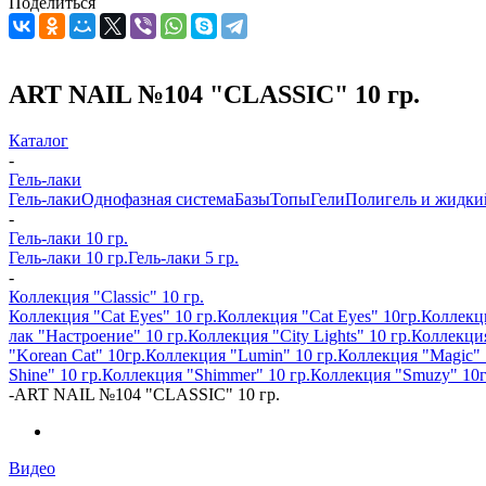
Поделиться
ART NAIL №104 "CLASSIC" 10 гр.
Каталог
-
Гель-лаки
Гель-лаки
Однофазная система
Базы
Топы
Гели
Полигель и жидки
-
Гель-лаки 10 гр.
Гель-лаки 10 гр.
Гель-лаки 5 гр.
-
Коллекция "Classic" 10 гр.
Коллекция "Cat Eyes" 10 гр.
Коллекция "Cat Eyes" 10гр.
Коллекци
лак "Настроение" 10 гр.
Коллекция "City Lights" 10 гр.
Коллекция
"Korean Cat" 10гр.
Коллекция "Lumin" 10 гр.
Коллекция "Magic" 
Shine" 10 гр.
Коллекция "Shimmer" 10 гр.
Коллекция "Smuzy" 10г
-
ART NAIL №104 "CLASSIC" 10 гр.
Видео