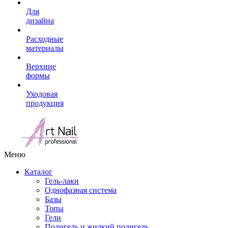
Для
дизайна
Расходные
материалы
Верхние
формы
Уходовая
продукция
Меню
Каталог
Гель-лаки
Однофазная система
Базы
Топы
Гели
Полигель и жидкий полигель