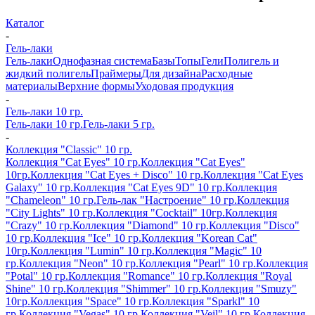
Каталог
-
Гель-лаки
Гель-лаки
Однофазная система
Базы
Топы
Гели
Полигель и
жидкий полигель
Праймеры
Для дизайна
Расходные
материалы
Верхние формы
Уходовая продукция
-
Гель-лаки 10 гр.
Гель-лаки 10 гр.
Гель-лаки 5 гр.
-
Коллекция "Classic" 10 гр.
Коллекция "Cat Eyes" 10 гр.
Коллекция "Cat Eyes"
10гр.
Коллекция "Cat Eyes + Disco" 10 гр.
Коллекция "Cat Eyes
Galaxy" 10 гр.
Коллекция "Cat Eyes 9D" 10 гр.
Коллекция
"Chameleon" 10 гр.
Гель-лак "Настроение" 10 гр.
Коллекция
"City Lights" 10 гр.
Коллекция "Cocktail" 10гр.
Коллекция
"Crazy" 10 гр.
Коллекция "Diamond" 10 гр.
Коллекция "Disco"
10 гр.
Коллекция "Ice" 10 гр.
Коллекция "Korean Cat"
10гр.
Коллекция "Lumin" 10 гр.
Коллекция "Magic" 10
гр.
Коллекция "Neon" 10 гр.
Коллекция "Pearl" 10 гр.
Коллекция
"Potal" 10 гр.
Коллекция "Romance" 10 гр.
Коллекция "Royal
Shine" 10 гр.
Коллекция "Shimmer" 10 гр.
Коллекция "Smuzy"
10гр.
Коллекция "Space" 10 гр.
Коллекция "Sparkl" 10
гр.
Коллекция "Vegas" 10 гр.
Коллекция "Veil" 10 гр.
Коллекция