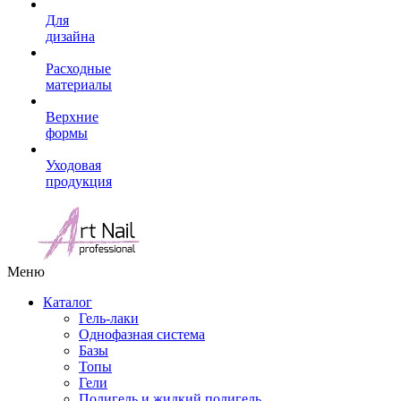
Для
дизайна
Расходные
материалы
Верхние
формы
Уходовая
продукция
Меню
Каталог
Гель-лаки
Однофазная система
Базы
Топы
Гели
Полигель и жидкий полигель