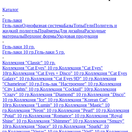
Каталог
-
Гель-лаки
Гель-лаки
Однофазная система
Базы
Топы
Гели
Полигель и
жидкий полигель
Праймеры
Для дизайна
Расходные
материалы
Верхние формы
Уходовая продукция
-
Гель-лаки 10 гр.
Гель-лаки 10 гр.
Гель-лаки 5 гр.
-
Коллекция "Classic" 10 гр.
Коллекция "Cat Eyes" 10 гр.
Коллекция "Cat Eyes"
10гр.
Коллекция "Cat Eyes + Disco" 10 гр.
Коллекция "Cat Eyes
Galaxy" 10 гр.
Коллекция "Cat Eyes 9D" 10 гр.
Коллекция
"Chameleon" 10 гр.
Гель-лак "Настроение" 10 гр.
Коллекция
"City Lights" 10 гр.
Коллекция "Cocktail" 10гр.
Коллекция
"Crazy" 10 гр.
Коллекция "Diamond" 10 гр.
Коллекция "Disco"
10 гр.
Коллекция "Ice" 10 гр.
Коллекция "Korean Cat"
10гр.
Коллекция "Lumin" 10 гр.
Коллекция "Magic" 10
гр.
Коллекция "Neon" 10 гр.
Коллекция "Pearl" 10 гр.
Коллекция
"Potal" 10 гр.
Коллекция "Romance" 10 гр.
Коллекция "Royal
Shine" 10 гр.
Коллекция "Shimmer" 10 гр.
Коллекция "Smuzy"
10гр.
Коллекция "Space" 10 гр.
Коллекция "Sparkl" 10
гр.
Коллекция "Vegas" 10 гр.
Коллекция "Veil" 10 гр.
Коллекция