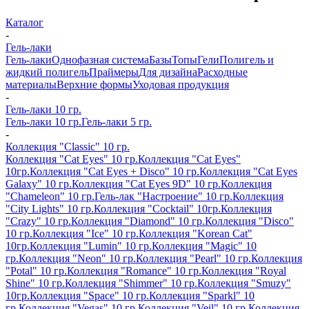
Каталог
-
Гель-лаки
Гель-лаки
Однофазная система
Базы
Топы
Гели
Полигель и
жидкий полигель
Праймеры
Для дизайна
Расходные
материалы
Верхние формы
Уходовая продукция
-
Гель-лаки 10 гр.
Гель-лаки 10 гр.
Гель-лаки 5 гр.
-
Коллекция "Classic" 10 гр.
Коллекция "Cat Eyes" 10 гр.
Коллекция "Cat Eyes"
10гр.
Коллекция "Cat Eyes + Disco" 10 гр.
Коллекция "Cat Eyes
Galaxy" 10 гр.
Коллекция "Cat Eyes 9D" 10 гр.
Коллекция
"Chameleon" 10 гр.
Гель-лак "Настроение" 10 гр.
Коллекция
"City Lights" 10 гр.
Коллекция "Cocktail" 10гр.
Коллекция
"Crazy" 10 гр.
Коллекция "Diamond" 10 гр.
Коллекция "Disco"
10 гр.
Коллекция "Ice" 10 гр.
Коллекция "Korean Cat"
10гр.
Коллекция "Lumin" 10 гр.
Коллекция "Magic" 10
гр.
Коллекция "Neon" 10 гр.
Коллекция "Pearl" 10 гр.
Коллекция
"Potal" 10 гр.
Коллекция "Romance" 10 гр.
Коллекция "Royal
Shine" 10 гр.
Коллекция "Shimmer" 10 гр.
Коллекция "Smuzy"
10гр.
Коллекция "Space" 10 гр.
Коллекция "Sparkl" 10
гр.
Коллекция "Vegas" 10 гр.
Коллекция "Veil" 10 гр.
Коллекция