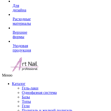
Для
дизайна
Расходные
материалы
Верхние
формы
Уходовая
продукция
Меню
Каталог
Гель-лаки
Однофазная система
Базы
Топы
Гели
Полигель и жидкий полигель