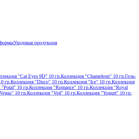
 формы
Уходовая продукция
ллекция "Cat Eyes 9D" 10 гр.
Коллекция "Chameleon" 10 гр.
Гель-
0 гр.
Коллекция "Disco" 10 гр.
Коллекция "Ice" 10 гр.
Коллекция
"Potal" 10 гр.
Коллекция "Romance" 10 гр.
Коллекция "Royal
Vegas" 10 гр.
Коллекция "Veil" 10 гр.
Коллекция "Yogurt" 10 гр.