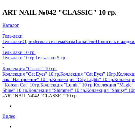
ART NAIL №042 "CLASSIC" 10 гр.
Каталог
-
Гель-лаки
Гель-лаки
Однофазная система
Базы
Топы
Гели
Полигель и жидки
-
Гель-лаки 10 гр.
Гель-лаки 10 гр.
Гель-лаки 5 гр.
-
Коллекция "Classic" 10 гр.
Коллекция "Cat Eyes" 10 гр.
Коллекция "Cat Eyes" 10гр.
Коллекци
лак "Настроение" 10 гр.
Коллекция "City Lights" 10 гр.
Коллекция
"Korean Cat" 10гр.
Коллекция "Lumin" 10 гр.
Коллекция "Magic" 
Shine" 10 гр.
Коллекция "Shimmer" 10 гр.
Коллекция "Smuzy" 10г
-
ART NAIL №042 "CLASSIC" 10 гр.
Видео