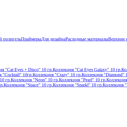
й полигель
Праймеры
Для дизайна
Расходные материалы
Верхние
я "Cat Eyes + Disco" 10 гр.
Коллекция "Cat Eyes Galaxy" 10 гр.
Ко
 "Cocktail" 10гр.
Коллекция "Crazy" 10 гр.
Коллекция "Diamond" 1
10 гр.
Коллекция "Neon" 10 гр.
Коллекция "Pearl" 10 гр.
Коллекция 
р.
Коллекция "Space" 10 гр.
Коллекция "Sparkl" 10 гр.
Коллекция "