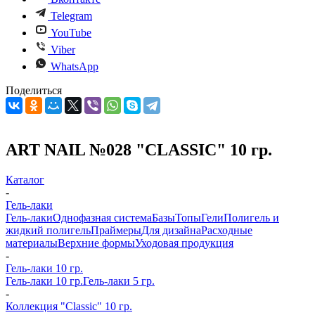
Telegram
YouTube
Viber
WhatsApp
Поделиться
ART NAIL №028 "CLASSIC" 10 гр.
Каталог
-
Гель-лаки
Гель-лаки
Однофазная система
Базы
Топы
Гели
Полигель и
жидкий полигель
Праймеры
Для дизайна
Расходные
материалы
Верхние формы
Уходовая продукция
-
Гель-лаки 10 гр.
Гель-лаки 10 гр.
Гель-лаки 5 гр.
-
Коллекция "Classic" 10 гр.