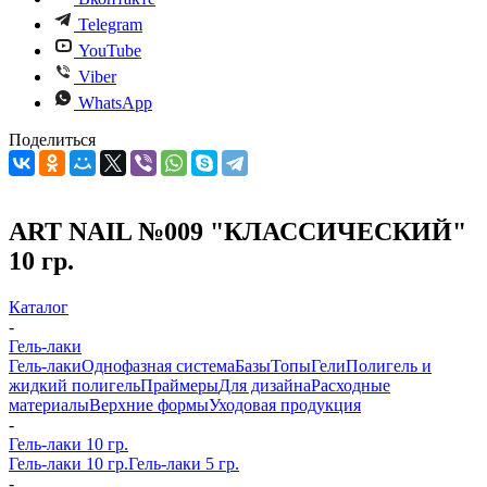
Telegram
YouTube
Viber
WhatsApp
Поделиться
ART NAIL №009 "КЛАССИЧЕСКИЙ"
10 гр.
Каталог
-
Гель-лаки
Гель-лаки
Однофазная система
Базы
Топы
Гели
Полигель и
жидкий полигель
Праймеры
Для дизайна
Расходные
материалы
Верхние формы
Уходовая продукция
-
Гель-лаки 10 гр.
Гель-лаки 10 гр.
Гель-лаки 5 гр.
-