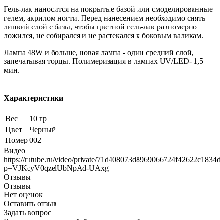
Гель-лак наносится на покрытые базой или смоделированные
гелем, акрилом ногти. Перед нанесением необходимо снять
липкий слой с базы, чтобы цветной гель-лак равномерно
ложился, не собирался и не растекался к боковым валикам.
Лампа 48W и больше, новая лампа - один средний слой,
запечатывая торцы. Полимеризация в лампах UV/LED- 1,5
мин.
Характеристики
Вес
10 гр
Цвет
Черный
Номер
002
Видео
https://rutube.ru/video/private/71d408073d8969066724f42622c1834d
p=VJKcyV0qzelUbNpAd-UAxg
Отзывы
Отзывы
Нет оценок
Оставить отзыв
Задать вопрос