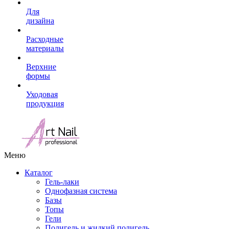
Для
дизайна
Расходные
материалы
Верхние
формы
Уходовая
продукция
Меню
Каталог
Гель-лаки
Однофазная система
Базы
Топы
Гели
Полигель и жидкий полигель