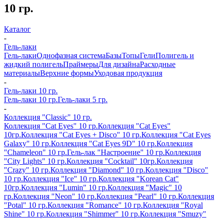
10 гр.
Каталог
-
Гель-лаки
Гель-лаки
Однофазная система
Базы
Топы
Гели
Полигель и
жидкий полигель
Праймеры
Для дизайна
Расходные
материалы
Верхние формы
Уходовая продукция
-
Гель-лаки 10 гр.
Гель-лаки 10 гр.
Гель-лаки 5 гр.
-
Коллекция "Classic" 10 гр.
Коллекция "Cat Eyes" 10 гр.
Коллекция "Cat Eyes"
10гр.
Коллекция "Cat Eyes + Disco" 10 гр.
Коллекция "Cat Eyes
Galaxy" 10 гр.
Коллекция "Cat Eyes 9D" 10 гр.
Коллекция
"Chameleon" 10 гр.
Гель-лак "Настроение" 10 гр.
Коллекция
"City Lights" 10 гр.
Коллекция "Cocktail" 10гр.
Коллекция
"Crazy" 10 гр.
Коллекция "Diamond" 10 гр.
Коллекция "Disco"
10 гр.
Коллекция "Ice" 10 гр.
Коллекция "Korean Cat"
10гр.
Коллекция "Lumin" 10 гр.
Коллекция "Magic" 10
гр.
Коллекция "Neon" 10 гр.
Коллекция "Pearl" 10 гр.
Коллекция
"Potal" 10 гр.
Коллекция "Romance" 10 гр.
Коллекция "Royal
Shine" 10 гр.
Коллекция "Shimmer" 10 гр.
Коллекция "Smuzy"