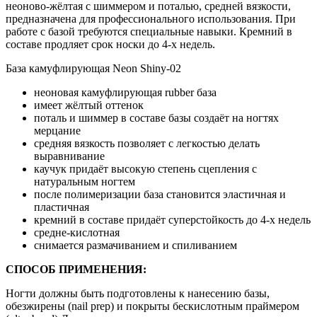
неоново-жёлтая с шиммером и поталью, средней вязкости,
предназначена для профессионального использования. При
работе с базой требуются специальные навыки. Кремний в
составе продляет срок ноcки до 4-х недель.
База камуфлирующая Neon Shiny-02
неоновая камуфлирующая rubber база
имеет жёлтый оттенок
поталь и шиммер в составе базы создаёт на ногтях
мерцание
средняя вязкость позволяет с легкостью делать
выравнивание
каучук придаёт высокую степень сцепления с
натуральным ногтем
после полимеризации база становится эластичная и
пластичная
кремний в составе придаёт cуперстойкость до 4-х недель
средне-кислотная
снимается размачиванием и спиливанием
СПОСОБ ПРИМЕНЕНИЯ:
Ногти должны быть подготовлены к нанесению базы,
обезжирены (nail prep) и покрыты бескислотным праймером