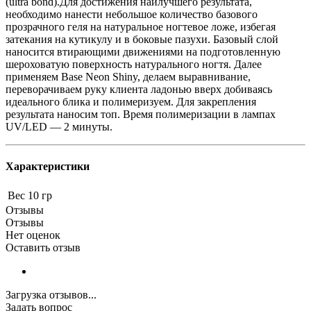
(ultra bond).Для достижения наилучшего результата,
необходимо нанести небольшое количество базового
прозрачного геля на натуральное ногтевое ложе, избегая
затекания на кутикулу и в боковые пазухи. Базовый слой
наносится втирающими движениями на подготовленную
шероховатую поверхность натурального ногтя. Далее
применяем Base Neon Shiny, делаем выравнивание,
переворачиваем руку клиента ладонью вверх добиваясь
идеального блика и полимеризуем. Для закрепления
результата наносим топ. Время полимеризации в лампах
UV/LED — 2 минуты.
Характеристики
Вес
10 гр
Отзывы
Отзывы
Нет оценок
Оставить отзыв
Загрузка отзывов...
Задать вопрос