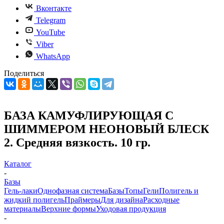
Вконтакте
Telegram
YouTube
Viber
WhatsApp
Поделиться
БАЗА КАМУФЛИРУЮЩАЯ С
ШИММЕРОМ НЕОНОВЫЙ БЛЕСК
2. Средняя вязкость. 10 гр.
Каталог
-
Базы
Гель-лаки
Однофазная система
Базы
Топы
Гели
Полигель и
жидкий полигель
Праймеры
Для дизайна
Расходные
материалы
Верхние формы
Уходовая продукция
-