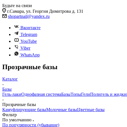
Будьте на связи
г.Самара, ул. Георгия Димитрова д. 131
shopartnail@yandex.ru
Вконтакте
Telegram
YouTube
Viber
WhatsApp
Прозрачные базы
Каталог
-
Базы
Гель-лаки
Однофазная система
Базы
Топы
Гели
Полигель и жидки
-
Прозрачные базы
Камуфлирующие базы
Молочные базы
Цветные базы
Фильтр
По умолчанию
По популярности (убывание)