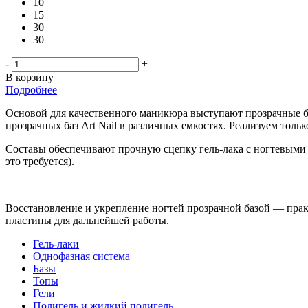
10
15
30
30
-
+
В корзину
Подробнее
Основой для качественного маникюра выступают прозрачные б
прозрачных баз Art Nail в различных емкостях. Реализуем то
Составы обеспечивают прочную сцепку гель-лака с ногтевыми
это требуется).
Восстановление и укрепление ногтей прозрачной базой — прак
пластины для дальнейшей работы.
Гель-лаки
Однофазная система
Базы
Топы
Гели
Полигель и жидкий полигель