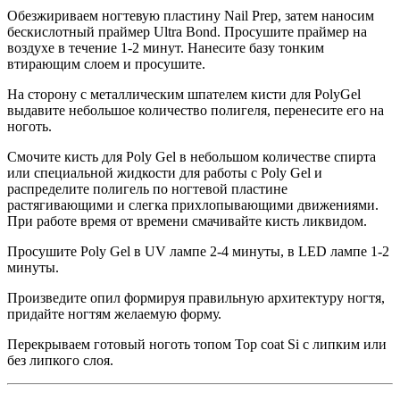
Обезжириваем ногтевую пластину Nail Prep, затем наносим
бескислотный праймер Ultra Bond. Просушите праймер на
воздухе в течение 1-2 минут. Нанесите базу тонким
втирающим слоем и просушите.
На сторону с металлическим шпателем кисти для PolyGel
выдавите небольшое количество полигеля, перенесите его на
ноготь.
Смочите кисть для Poly Gel в небольшом количестве спирта
или специальной жидкости для работы с Poly Gel и
распределите полигель по ногтевой пластине
растягивающими и слегка прихлопывающими движениями.
При работе время от времени смачивайте кисть ликвидом.
Просушите Poly Gel в UV лампе 2-4 минуты, в LED лампе 1-2
минуты.
Произведите опил формируя правильную архитектуру ногтя,
придайте ногтям желаемую форму.
Перекрываем готовый ноготь топом Top coat Si с липким или
без липкого слоя.