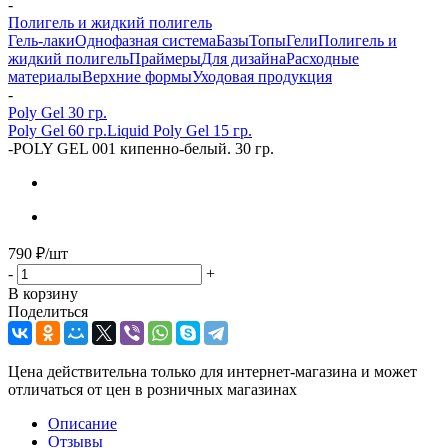
-
Полигель и жидкий полигель
Гель-лаки
Однофазная система
Базы
Топы
Гели
Полигель и
жидкий полигель
Праймеры
Для дизайна
Расходные
материалы
Верхние формы
Уходовая продукция
-
Poly Gel 30 гр.
Poly Gel 60 гр.
Liquid Poly Gel 15 гр.
-
POLY GEL 001 кипенно-белый. 30 гр.
790
₽
/шт
-
+
В корзину
Поделиться
Цена действительна только для интернет-магазина и может
отличаться от цен в розничных магазинах
Описание
Отзывы