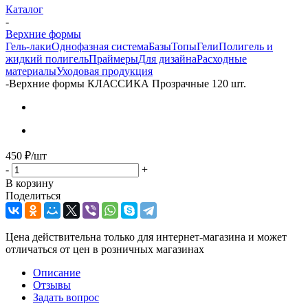
Каталог
-
Верхние формы
Гель-лаки
Однофазная система
Базы
Топы
Гели
Полигель и
жидкий полигель
Праймеры
Для дизайна
Расходные
материалы
Уходовая продукция
-
Верхние формы КЛАССИКА Прозрачные 120 шт.
450
₽
/шт
-
+
В корзину
Поделиться
Цена действительна только для интернет-магазина и может
отличаться от цен в розничных магазинах
Описание
Отзывы
Задать вопрос