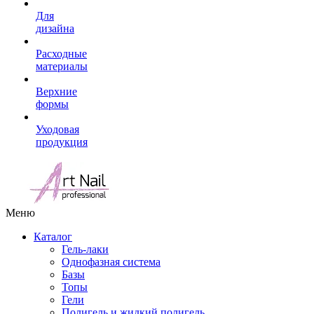
Для
дизайна
Расходные
материалы
Верхние
формы
Уходовая
продукция
Меню
Каталог
Гель-лаки
Однофазная система
Базы
Топы
Гели
Полигель и жидкий полигель