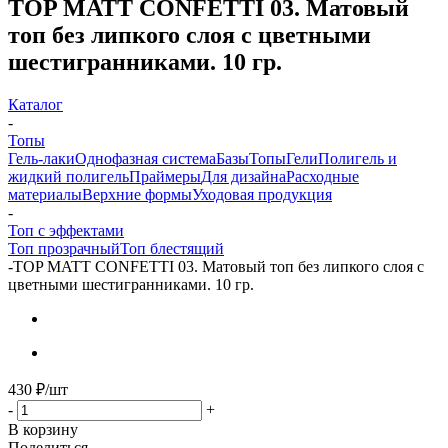
ТОP MATT CONFETTI 03. Матовый
топ без липкого слоя с цветными
шестигранниками. 10 гр.
Каталог
-
Топы
Гель-лаки
Однофазная система
Базы
Топы
Гели
Полигель и
жидкий полигель
Праймеры
Для дизайна
Расходные
материалы
Верхние формы
Уходовая продукция
-
Топ с эффектами
Топ прозрачный
Топ блестящий
-
ТОP MATT CONFETTI 03. Матовый топ без липкого слоя с
цветными шестигранниками. 10 гр.
430
₽
/шт
-
+
В корзину
Поделиться