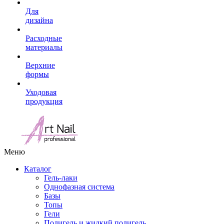
Для
дизайна
Расходные
материалы
Верхние
формы
Уходовая
продукция
Меню
Каталог
Гель-лаки
Однофазная система
Базы
Топы
Гели
Полигель и жидкий полигель