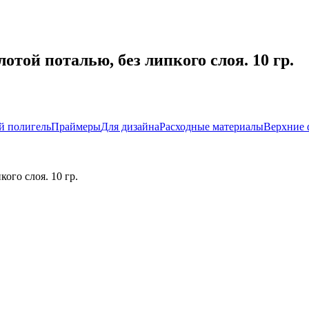
ой поталью, без липкого слоя. 10 гр.
й полигель
Праймеры
Для дизайна
Расходные материалы
Верхние
ого слоя. 10 гр.