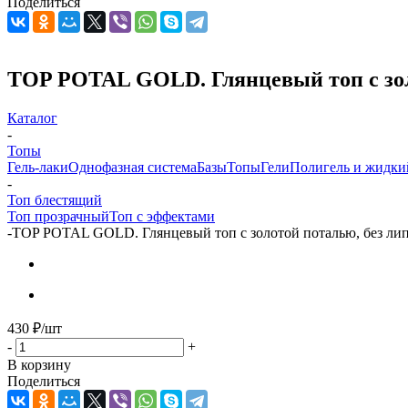
Поделиться
ТОP POTAL GOLD. Глянцевый топ c золот
Каталог
-
Топы
Гель-лаки
Однофазная система
Базы
Топы
Гели
Полигель и жидки
-
Топ блестящий
Топ прозрачный
Топ с эффектами
-
ТОP POTAL GOLD. Глянцевый топ c золотой поталью, без липк
430
₽
/шт
-
+
В корзину
Поделиться