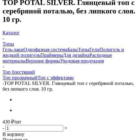
ТОP POTAL SILVER. Глянцевый топ c
серебряной поталью, без липкого слоя.
10 гр.
Каталог
-
Топы
Гель-лаки
Однофазная система
Базы
Топы
Гели
Полигель и
жидкий полигель
Праймеры
Для дизайна
Расходные
материалы
Верхние формы
Уходовая продукция
-
Топ блестящий
Топ прозрачный
Топ с эффектами
-
ТОP POTAL SILVER. Глянцевый топ c серебряной поталью,
без липкого слоя. 10 гр.
430
₽
/шт
-
+
В корзину
Поделиться