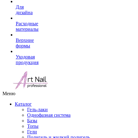
Для
дизайна
Расходные
материалы
Верхние
формы
Уходовая
продукция
Меню
Каталог
Гель-лаки
Однофазная система
Базы
Топы
Гели
Полигель и жидкий полигель