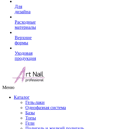
Для
дизайна
Расходные
материалы
Верхние
формы
Уходовая
продукция
Меню
Каталог
Гель-лаки
Однофазная система
Базы
Топы
Гели
Полигель и жидкий полигель