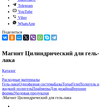
Telegram
YouTube
Viber
WhatsApp
Поделиться
Магнит Цилиндрический для гель-
лака
Каталог
-
Расходные материалы
Гель-лаки
Однофазная система
Базы
Топы
Гели
Полигель и
жидкий полигель
Праймеры
Для дизайна
Верхние
формы
Уходовая продукция
-
Магнит Цилиндрический для гель-лака