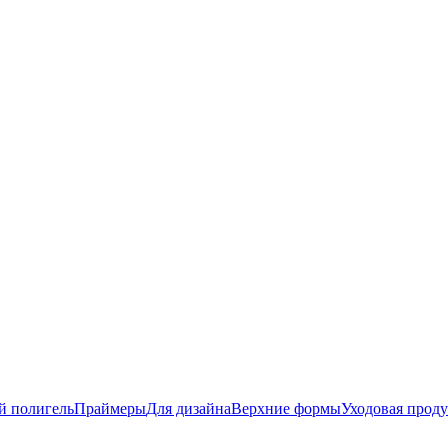
й полигель
Праймеры
Для дизайна
Верхние формы
Уходовая прод