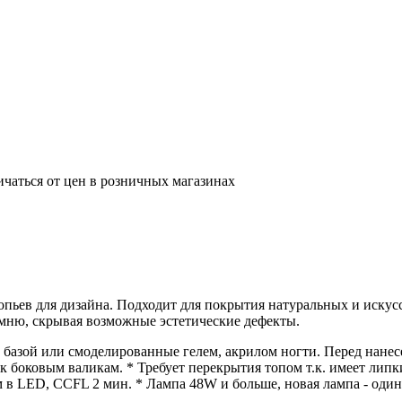
ичаться от цен в розничных магазинах
лопьев для дизайна. Подходит для покрытия натуральных и иску
мню, скрывая возможные эстетические дефекты.
ой или смоделированные гелем, акрилом ногти. Перед нанесен
 к боковым валикам. * Требует перекрытия топом т.к. имеет лип
 в LED, CCFL 2 мин. * Лампа 48W и больше, новая лампа - один