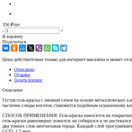
350
₽
/шт
-
+
В корзину
Поделиться
Цена действительна только для интернет-магазина и может отл
Описание
Отзывы
Задать вопрос
Описание
Густая гель-краска с липким слоем на основе металлических х
частичек слюды ноготок становится подобным ограненному ка
СПОСОБ ПРИМЕНЕНИЯ: Гель-краска наносится на покрытые баз
гель-краски равномерно ложился, не собирался и не растекался
два тонких слоя запечатывая торцы. Каждый слой просушиваем
CCFL 1,5 мин.