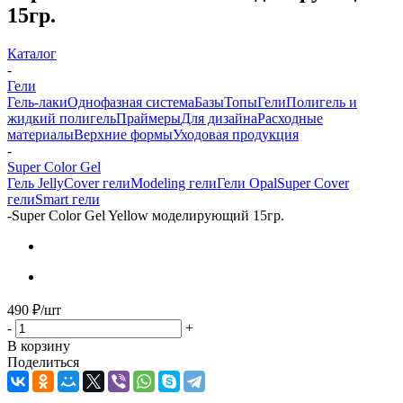
15гр.
Каталог
-
Гели
Гель-лаки
Однофазная система
Базы
Топы
Гели
Полигель и
жидкий полигель
Праймеры
Для дизайна
Расходные
материалы
Верхние формы
Уходовая продукция
-
Super Color Gel
Гель Jelly
Cover гели
Modeling гели
Гели Opal
Super Cover
гели
Smart гели
-
Super Color Gel Yellow моделирующий 15гр.
490
₽
/шт
-
+
В корзину
Поделиться