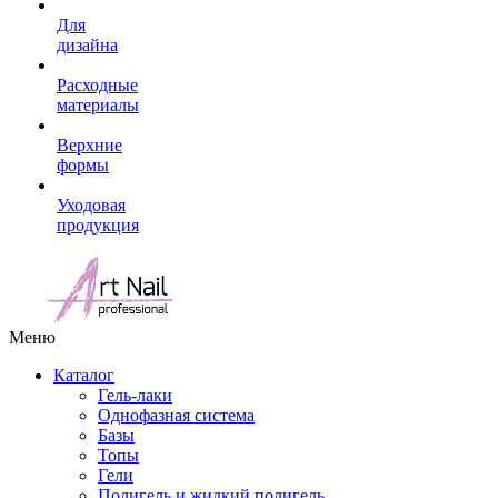
Для
дизайна
Расходные
материалы
Верхние
формы
Уходовая
продукция
Меню
Каталог
Гель-лаки
Однофазная система
Базы
Топы
Гели
Полигель и жидкий полигель