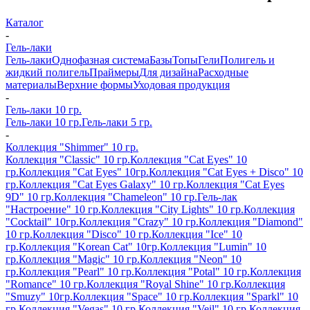
Каталог
-
Гель-лаки
Гель-лаки
Однофазная система
Базы
Топы
Гели
Полигель и
жидкий полигель
Праймеры
Для дизайна
Расходные
материалы
Верхние формы
Уходовая продукция
-
Гель-лаки 10 гр.
Гель-лаки 10 гр.
Гель-лаки 5 гр.
-
Коллекция "Shimmer" 10 гр.
Коллекция "Classic" 10 гр.
Коллекция "Cat Eyes" 10
гр.
Коллекция "Cat Eyes" 10гр.
Коллекция "Cat Eyes + Disco" 10
гр.
Коллекция "Cat Eyes Galaxy" 10 гр.
Коллекция "Cat Eyes
9D" 10 гр.
Коллекция "Chameleon" 10 гр.
Гель-лак
"Настроение" 10 гр.
Коллекция "City Lights" 10 гр.
Коллекция
"Cocktail" 10гр.
Коллекция "Crazy" 10 гр.
Коллекция "Diamond"
10 гр.
Коллекция "Disco" 10 гр.
Коллекция "Ice" 10
гр.
Коллекция "Korean Cat" 10гр.
Коллекция "Lumin" 10
гр.
Коллекция "Magic" 10 гр.
Коллекция "Neon" 10
гр.
Коллекция "Pearl" 10 гр.
Коллекция "Potal" 10 гр.
Коллекция
"Romance" 10 гр.
Коллекция "Royal Shine" 10 гр.
Коллекция
"Smuzy" 10гр.
Коллекция "Space" 10 гр.
Коллекция "Sparkl" 10
гр.
Коллекция "Vegas" 10 гр.
Коллекция "Veil" 10 гр.
Коллекция