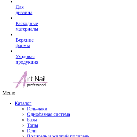
Для
дизайна
Расходные
материалы
Верхние
формы
Уходовая
продукция
Меню
Каталог
Гель-лаки
Однофазная система
Базы
Топы
Гели
Полигель и жидкий полигель