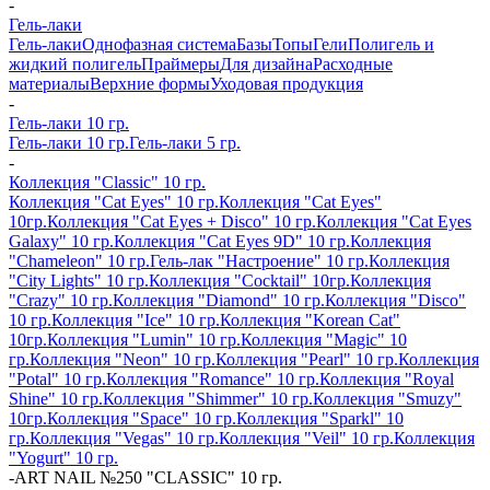
-
Гель-лаки
Гель-лаки
Однофазная система
Базы
Топы
Гели
Полигель и
жидкий полигель
Праймеры
Для дизайна
Расходные
материалы
Верхние формы
Уходовая продукция
-
Гель-лаки 10 гр.
Гель-лаки 10 гр.
Гель-лаки 5 гр.
-
Коллекция "Classic" 10 гр.
Коллекция "Cat Eyes" 10 гр.
Коллекция "Cat Eyes"
10гр.
Коллекция "Cat Eyes + Disco" 10 гр.
Коллекция "Cat Eyes
Galaxy" 10 гр.
Коллекция "Cat Eyes 9D" 10 гр.
Коллекция
"Chameleon" 10 гр.
Гель-лак "Настроение" 10 гр.
Коллекция
"City Lights" 10 гр.
Коллекция "Cocktail" 10гр.
Коллекция
"Crazy" 10 гр.
Коллекция "Diamond" 10 гр.
Коллекция "Disco"
10 гр.
Коллекция "Ice" 10 гр.
Коллекция "Korean Cat"
10гр.
Коллекция "Lumin" 10 гр.
Коллекция "Magic" 10
гр.
Коллекция "Neon" 10 гр.
Коллекция "Pearl" 10 гр.
Коллекция
"Potal" 10 гр.
Коллекция "Romance" 10 гр.
Коллекция "Royal
Shine" 10 гр.
Коллекция "Shimmer" 10 гр.
Коллекция "Smuzy"
10гр.
Коллекция "Space" 10 гр.
Коллекция "Sparkl" 10
гр.
Коллекция "Vegas" 10 гр.
Коллекция "Veil" 10 гр.
Коллекция
"Yogurt" 10 гр.
-
ART NAIL №250 "CLASSIC" 10 гр.