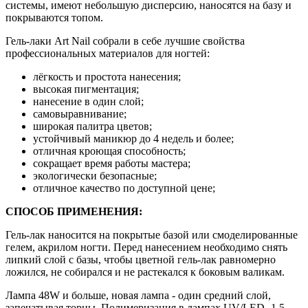
системы, имеют небольшую дисперсию, наносятся на базу и
покрываются топом.
Гель-лаки Art Nail собрали в себе лучшие свойства
профессиональных материалов для ногтей:
лёгкость и простота нанесения;
высокая пигментация;
нанесение в один слой;
самовыравнивание;
широкая палитра цветов;
устойчивый маникюр до 4 недель и более;
отличная кроющая способность;
сокращает время работы мастера;
экологически безопасные;
отличное качество по доступной цене;
СПОСОБ ПРИМЕНЕНИЯ:
Гель-лак наносится на покрытые базой или смоделированные
гелем, акрилом ногти. Перед нанесением необходимо снять
липкий слой с базы, чтобы цветной гель-лак равномерно
ложился, не собирался и не растекался к боковым валикам.
Лампа 48W и больше, новая лампа - один средний слой,
запечатывая торцы. Полимеризация в лампах UV/LED- 1,5