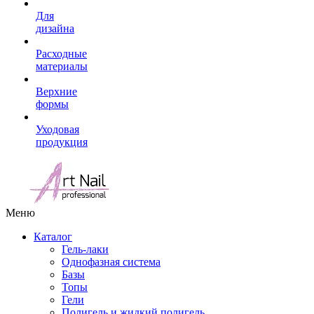
Для
дизайна
Расходные
материалы
Верхние
формы
Уходовая
продукция
Меню
Каталог
Гель-лаки
Однофазная система
Базы
Топы
Гели
Полигель и жидкий полигель