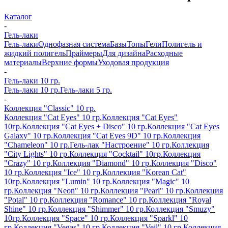
Каталог
-
Гель-лаки
Гель-лаки
Однофазная система
Базы
Топы
Гели
Полигель и
жидкий полигель
Праймеры
Для дизайна
Расходные
материалы
Верхние формы
Уходовая продукция
-
Гель-лаки 10 гр.
Гель-лаки 10 гр.
Гель-лаки 5 гр.
-
Коллекция "Classic" 10 гр.
Коллекция "Cat Eyes" 10 гр.
Коллекция "Cat Eyes"
10гр.
Коллекция "Cat Eyes + Disco" 10 гр.
Коллекция "Cat Eyes
Galaxy" 10 гр.
Коллекция "Cat Eyes 9D" 10 гр.
Коллекция
"Chameleon" 10 гр.
Гель-лак "Настроение" 10 гр.
Коллекция
"City Lights" 10 гр.
Коллекция "Cocktail" 10гр.
Коллекция
"Crazy" 10 гр.
Коллекция "Diamond" 10 гр.
Коллекция "Disco"
10 гр.
Коллекция "Ice" 10 гр.
Коллекция "Korean Cat"
10гр.
Коллекция "Lumin" 10 гр.
Коллекция "Magic" 10
гр.
Коллекция "Neon" 10 гр.
Коллекция "Pearl" 10 гр.
Коллекция
"Potal" 10 гр.
Коллекция "Romance" 10 гр.
Коллекция "Royal
Shine" 10 гр.
Коллекция "Shimmer" 10 гр.
Коллекция "Smuzy"
10гр.
Коллекция "Space" 10 гр.
Коллекция "Sparkl" 10
гр.
Коллекция "Vegas" 10 гр.
Коллекция "Veil" 10 гр.
Коллекция