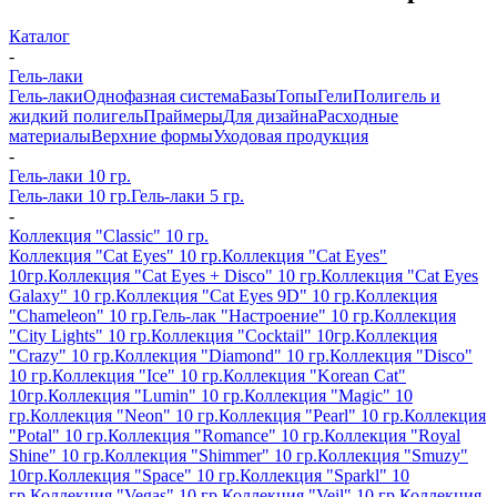
Каталог
-
Гель-лаки
Гель-лаки
Однофазная система
Базы
Топы
Гели
Полигель и
жидкий полигель
Праймеры
Для дизайна
Расходные
материалы
Верхние формы
Уходовая продукция
-
Гель-лаки 10 гр.
Гель-лаки 10 гр.
Гель-лаки 5 гр.
-
Коллекция "Classic" 10 гр.
Коллекция "Cat Eyes" 10 гр.
Коллекция "Cat Eyes"
10гр.
Коллекция "Cat Eyes + Disco" 10 гр.
Коллекция "Cat Eyes
Galaxy" 10 гр.
Коллекция "Cat Eyes 9D" 10 гр.
Коллекция
"Chameleon" 10 гр.
Гель-лак "Настроение" 10 гр.
Коллекция
"City Lights" 10 гр.
Коллекция "Cocktail" 10гр.
Коллекция
"Crazy" 10 гр.
Коллекция "Diamond" 10 гр.
Коллекция "Disco"
10 гр.
Коллекция "Ice" 10 гр.
Коллекция "Korean Cat"
10гр.
Коллекция "Lumin" 10 гр.
Коллекция "Magic" 10
гр.
Коллекция "Neon" 10 гр.
Коллекция "Pearl" 10 гр.
Коллекция
"Potal" 10 гр.
Коллекция "Romance" 10 гр.
Коллекция "Royal
Shine" 10 гр.
Коллекция "Shimmer" 10 гр.
Коллекция "Smuzy"
10гр.
Коллекция "Space" 10 гр.
Коллекция "Sparkl" 10
гр.
Коллекция "Vegas" 10 гр.
Коллекция "Veil" 10 гр.
Коллекция