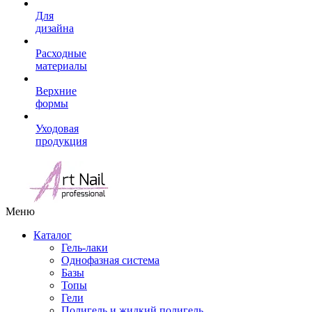
Для
дизайна
Расходные
материалы
Верхние
формы
Уходовая
продукция
Меню
Каталог
Гель-лаки
Однофазная система
Базы
Топы
Гели
Полигель и жидкий полигель