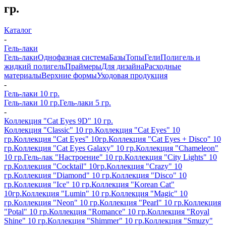
гр.
Каталог
-
Гель-лаки
Гель-лаки
Однофазная система
Базы
Топы
Гели
Полигель и
жидкий полигель
Праймеры
Для дизайна
Расходные
материалы
Верхние формы
Уходовая продукция
-
Гель-лаки 10 гр.
Гель-лаки 10 гр.
Гель-лаки 5 гр.
-
Коллекция "Cat Eyes 9D" 10 гр.
Коллекция "Classic" 10 гр.
Коллекция "Cat Eyes" 10
гр.
Коллекция "Cat Eyes" 10гр.
Коллекция "Cat Eyes + Disco" 10
гр.
Коллекция "Cat Eyes Galaxy" 10 гр.
Коллекция "Chameleon"
10 гр.
Гель-лак "Настроение" 10 гр.
Коллекция "City Lights" 10
гр.
Коллекция "Cocktail" 10гр.
Коллекция "Crazy" 10
гр.
Коллекция "Diamond" 10 гр.
Коллекция "Disco" 10
гр.
Коллекция "Ice" 10 гр.
Коллекция "Korean Cat"
10гр.
Коллекция "Lumin" 10 гр.
Коллекция "Magic" 10
гр.
Коллекция "Neon" 10 гр.
Коллекция "Pearl" 10 гр.
Коллекция
"Potal" 10 гр.
Коллекция "Romance" 10 гр.
Коллекция "Royal
Shine" 10 гр.
Коллекция "Shimmer" 10 гр.
Коллекция "Smuzy"