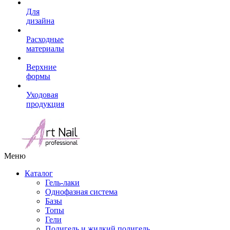
Для
дизайна
Расходные
материалы
Верхние
формы
Уходовая
продукция
Меню
Каталог
Гель-лаки
Однофазная система
Базы
Топы
Гели
Полигель и жидкий полигель