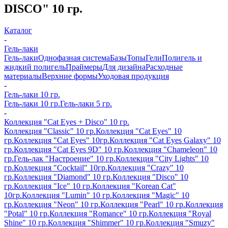
DISCO" 10 гр.
Каталог
-
Гель-лаки
Гель-лаки
Однофазная система
Базы
Топы
Гели
Полигель и
жидкий полигель
Праймеры
Для дизайна
Расходные
материалы
Верхние формы
Уходовая продукция
-
Гель-лаки 10 гр.
Гель-лаки 10 гр.
Гель-лаки 5 гр.
-
Коллекция "Cat Eyes + Disco" 10 гр.
Коллекция "Classic" 10 гр.
Коллекция "Cat Eyes" 10
гр.
Коллекция "Cat Eyes" 10гр.
Коллекция "Cat Eyes Galaxy" 10
гр.
Коллекция "Cat Eyes 9D" 10 гр.
Коллекция "Chameleon" 10
гр.
Гель-лак "Настроение" 10 гр.
Коллекция "City Lights" 10
гр.
Коллекция "Cocktail" 10гр.
Коллекция "Crazy" 10
гр.
Коллекция "Diamond" 10 гр.
Коллекция "Disco" 10
гр.
Коллекция "Ice" 10 гр.
Коллекция "Korean Cat"
10гр.
Коллекция "Lumin" 10 гр.
Коллекция "Magic" 10
гр.
Коллекция "Neon" 10 гр.
Коллекция "Pearl" 10 гр.
Коллекция
"Potal" 10 гр.
Коллекция "Romance" 10 гр.
Коллекция "Royal
Shine" 10 гр.
Коллекция "Shimmer" 10 гр.
Коллекция "Smuzy"