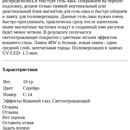
распределились в текстуре гель-лака. Покрываем на черную
подложку, делаем только прямой вертикальный или
диагональный блик магнитом для гель-лака и быстро ибираем
в лампу для полимеризации. Данные гель-лаки нужно очень
быстро просушивать, практически сразу после нанесения,
иначе магнитные частички осядут и созданный ими рисунок
будет менее четким. В результате получается
светоотражающее покрытие с цветным легким эффектом
кошачего глаза. Лампа 48W и больше, новая лампа - один
средний слой, запечатывая торцы. Полимеризация в лампах
UV/LED- 1,5 мин.
Характеристики
Вес
10 гр
Цвет
Серебро
Номер
C-14
Эффекты
Кошачий глаз, Светоотражающий
Отзывы
Отзывы
Нет оценок
Оставить отзыв
Задать вопрос