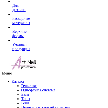
Для
дизайна
Расходные
материалы
Верхние
формы
Уходовая
продукция
Меню
Каталог
Гель-лаки
Однофазная система
Базы
Топы
Гели
Полигель и жидкий полигель